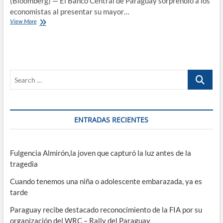
(Bloomberg) — El Banco Central de Paraguay sorprendió a los
economistas al presentar su mayor…
Paraguay
View More
eleva
tasa
clave
a
2,75%,
Search
su
mayor
…
alza
en
una
ENTRADAS RECIENTES
década
Fulgencia Almirón,la joven que capturó la luz antes de la
tragedia
Cuando tenemos una niña o adolescente embarazada, ya es
tarde
Paraguay recibe destacado reconocimiento de la FIA por su
organización del WRC – Rally del Paraguay