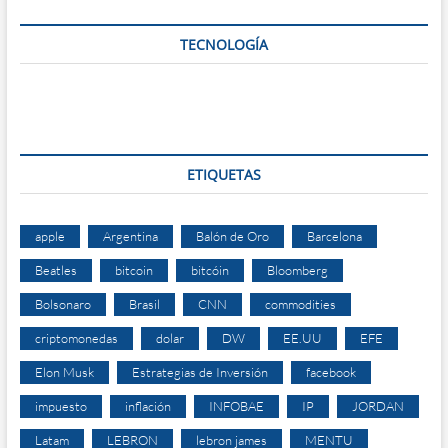
TECNOLOGÍA
ETIQUETAS
apple
Argentina
Balón de Oro
Barcelona
Beatles
bitcoin
bitcóin
Bloomberg
Bolsonaro
Brasil
CNN
commodities
criptomonedas
dolar
DW
EE.UU
EFE
Elon Musk
Estrategias de Inversión
facebook
impuesto
inflación
INFOBAE
IP
JORDAN
Latam
LEBRON
lebron james
MENTU