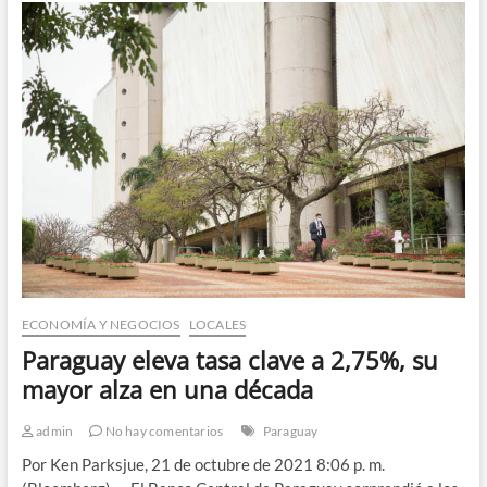
ahorrar
en
guaraníes
a
falta
de
dólares
ECONOMÍA Y NEGOCIOS
LOCALES
Paraguay eleva tasa clave a 2,75%, su
mayor alza en una década
admin
No hay comentarios
Paraguay
Por Ken Parksjue, 21 de octubre de 2021 8:06 p. m.