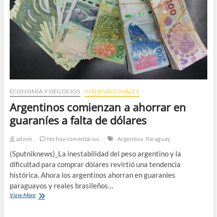
elevar
sus
tasas
ECONOMÍA Y NEGOCIOS
INTERNACIONALES
Argentinos comienzan a ahorrar en
guaraníes a falta de dólares
admin
No hay comentarios
Argentina
Paraguay
(Sputniknews)_La inestabilidad del peso argentino y la
dificultad para comprar dólares revirtió una tendencia
histórica. Ahora los argentinos ahorran en guaraníes
paraguayos y reales brasileños…
Argentinos
View More
comienzan
a