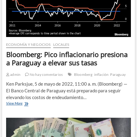
ECONOMÍA Y NEGOCIOS
LOCALES
Bloomberg: Pico inflacionario presiona
a Paraguay a elevar sus tasas
admin
No hay comentarios
Bloomberg
inflación
Paraguay
Ken Parksjue, 5 de mayo de 2022, 11:00 a. m. (Bloomberg) —
El Banco Central de Paraguay está preparado para seguir
elevando los costos de endeudamiento…
Bloomberg:
View More
Pico
inflacionario
presiona
a
Paraguay
a