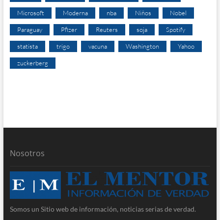
Microsoft
Moderna
nba
Niños
Nobel
Paraguay
Pfizer
Reuters
soja
Spotify
statista
trigo
vacuna
Washington
Yahoo
zuckerberg
Nosotros
Somos un Sitio web de información, noticias serias de verdad.