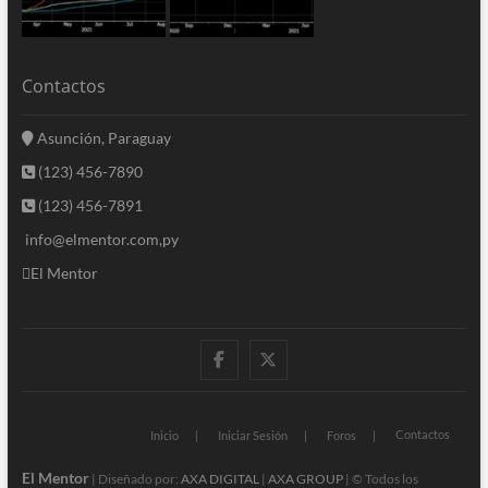
Contactos
Asunción, Paraguay
(123) 456-7890
(123) 456-7891
info@elmentor.com,py
El Mentor
facebook
twitter
Contactos
Inicio
Iniciar Sesión
Foros
El Mentor
| Diseñado por:
AXA DIGITAL
|
AXA GROUP
| © Todos los