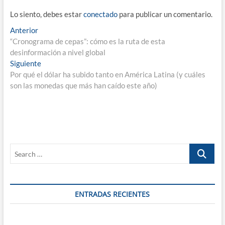
Lo siento, debes estar
conectado
para publicar un comentario.
Navegación
Entrada
Anterior
anterior:
“Cronograma de cepas”: cómo es la ruta de esta
de
desinformación a nivel global
entradas
Entrada
Siguiente
siguiente:
Por qué el dólar ha subido tanto en América Latina (y cuáles
son las monedas que más han caído este año)
Search
…
ENTRADAS RECIENTES