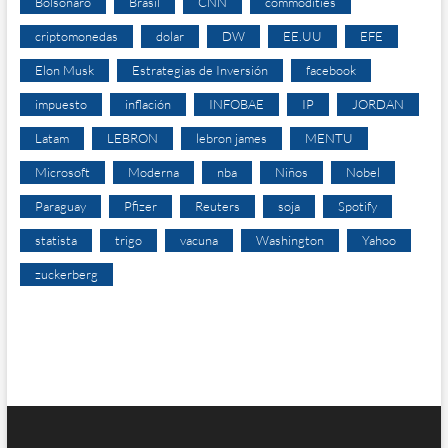
Bolsonaro
Brasil
CNN
commodities
criptomonedas
dolar
DW
EE.UU
EFE
Elon Musk
Estrategias de Inversión
facebook
impuesto
inflación
INFOBAE
IP
JORDAN
Latam
LEBRON
lebron james
MENTU
Microsoft
Moderna
nba
Niños
Nobel
Paraguay
Pfizer
Reuters
soja
Spotify
statista
trigo
vacuna
Washington
Yahoo
zuckerberg