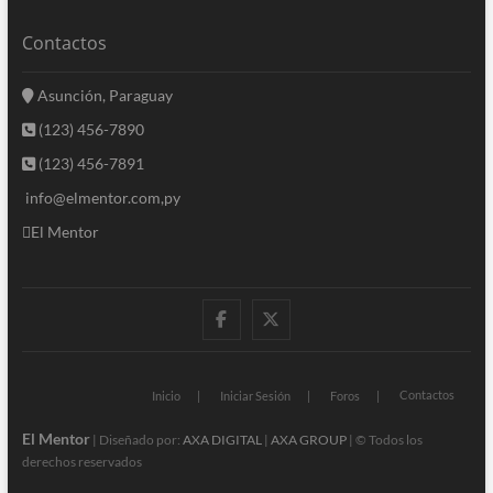
Contactos
Asunción, Paraguay
(123) 456-7890
(123) 456-7891
info@elmentor.com,py
El Mentor
facebook
twitter
Contactos
Inicio
Iniciar Sesión
Foros
El Mentor
| Diseñado por:
AXA DIGITAL
|
AXA GROUP
| © Todos los
derechos reservados