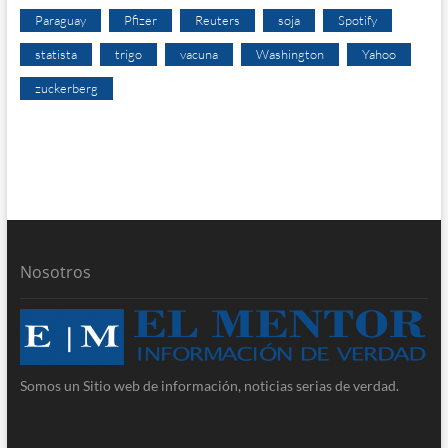
Paraguay
Pfizer
Reuters
soja
Spotify
statista
trigo
vacuna
Washington
Yahoo
zuckerberg
Nosotros
Somos un Sitio web de información, noticias serias de verdad.