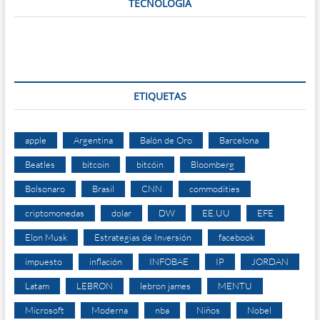
TECNOLOGÍA
ETIQUETAS
apple
Argentina
Balón de Oro
Barcelona
Beatles
bitcoin
bitcóin
Bloomberg
Bolsonaro
Brasil
CNN
commodities
criptomonedas
dolar
DW
EE.UU
EFE
Elon Musk
Estrategias de Inversión
facebook
impuesto
inflación
INFOBAE
IP
JORDAN
Latam
LEBRON
lebron james
MENTU
Microsoft
Moderna
nba
Niños
Nobel