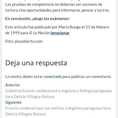
Las pruebas de competencia no deberían ser sesiones de
tortura sino oportunidades para informarse, pensar y lucirse.
En conclusión, ¡abajo los exámenes!
Este articulo fue publicado por Mario Bunge el 15 de febrero
de 1999 para
©
La Nación
lanacionar
Foto: plazabierta.com
Deja una respuesta
Lo siento, debes estar
conectado
para publicar un comentario.
Navegación
Entrada
Anterior
anterior:
Gobierno francés condecorará a lingüista y filóloga paraguaya
de
Sara Delicia Villagra-Batoux
entradas
Entrada
Siguiente
siguiente:
Francia condecoró por sus méritos a lingüista paraguaya Sara
Delicia Villagra-Batoux