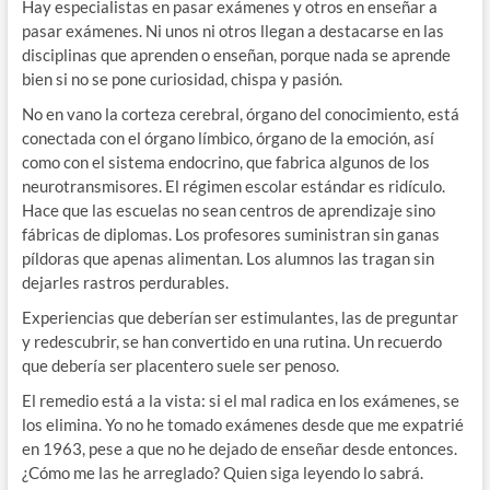
Hay especialistas en pasar exámenes y otros en enseñar a
pasar exámenes. Ni unos ni otros llegan a destacarse en las
disciplinas que aprenden o enseñan, porque nada se aprende
bien si no se pone curiosidad, chispa y pasión.
No en vano la corteza cerebral, órgano del conocimiento, está
conectada con el órgano límbico, órgano de la emoción, así
como con el sistema endocrino, que fabrica algunos de los
neurotransmisores. El régimen escolar estándar es ridículo.
Hace que las escuelas no sean centros de aprendizaje sino
fábricas de diplomas. Los profesores suministran sin ganas
píldoras que apenas alimentan. Los alumnos las tragan sin
dejarles rastros perdurables.
Experiencias que deberían ser estimulantes, las de preguntar
y redescubrir, se han convertido en una rutina. Un recuerdo
que debería ser placentero suele ser penoso.
El remedio está a la vista: si el mal radica en los exámenes, se
los elimina. Yo no he tomado exámenes desde que me expatrié
en 1963, pese a que no he dejado de enseñar desde entonces.
¿Cómo me las he arreglado? Quien siga leyendo lo sabrá.