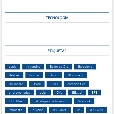
TECNOLOGÍA
ETIQUETAS
apple
Argentina
Balón de Oro
Barcelona
Beatles
bitcoin
bitcóin
Bloomberg
Bolsonaro
Brasil
CNN
commodities
criptomonedas
dolar
DW
EE.UU
EFE
Elon Musk
Estrategias de Inversión
facebook
impuesto
inflación
INFOBAE
IP
JORDAN