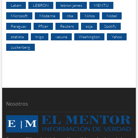
Latam
LEBRON
lebron james
MENTU
Microsoft
Moderna
nba
Niños
Nobel
Paraguay
Pfizer
Reuters
soja
Spotify
statista
trigo
vacuna
Washington
Yahoo
zuckerberg
Nosotros