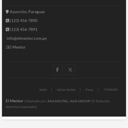
Asunción, Paraguay
(123) 456-7890
(123) 456-7891
info@elmentor.com,py
El Mentor
facebook
twitter
Contactos
Inicio
Iniciar Sesión
Foros
El Mentor
| Diseñado por:
AXA DIGITAL
|
AXA GROUP
| © Todos los
derechos reservados