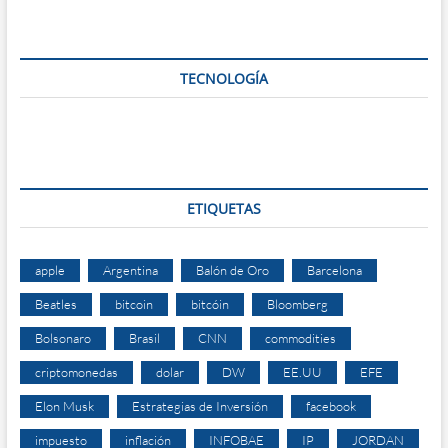
TECNOLOGÍA
ETIQUETAS
apple
Argentina
Balón de Oro
Barcelona
Beatles
bitcoin
bitcóin
Bloomberg
Bolsonaro
Brasil
CNN
commodities
criptomonedas
dolar
DW
EE.UU
EFE
Elon Musk
Estrategias de Inversión
facebook
impuesto
inflación
INFOBAE
IP
JORDAN