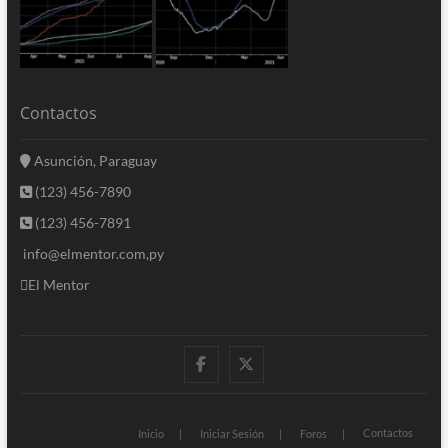
Contactos
Asunción, Paraguay
(123) 456-7890
(123) 456-7891
info@elmentor.com,py
El Mentor
facebook
twitter
Contactos
Inicio
Iniciar Sesión
Foros