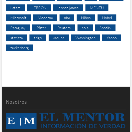
Latam
LEBRON
lebron james
MENTU
Microsoft
Moderna
nba
Niños
Nobel
Paraguay
Pfizer
Reuters
soja
Spotify
statista
trigo
vacuna
Washington
Yahoo
zuckerberg
Nosotros