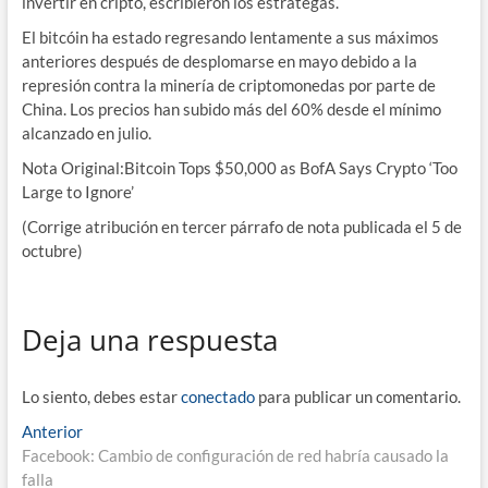
invertir en cripto, escribieron los estrategas.
El bitcóin ha estado regresando lentamente a sus máximos
anteriores después de desplomarse en mayo debido a la
represión contra la minería de criptomonedas por parte de
China. Los precios han subido más del 60% desde el mínimo
alcanzado en julio.
Nota Original:Bitcoin Tops $50,000 as BofA Says Crypto ‘Too
Large to Ignore’
(Corrige atribución en tercer párrafo de nota publicada el 5 de
octubre)
Deja una respuesta
Lo siento, debes estar
conectado
para publicar un comentario.
Navegación
Entrada
Anterior
anterior:
Facebook: Cambio de configuración de red habría causado la
de
falla