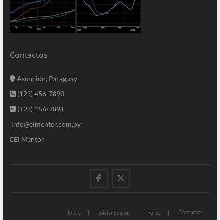
Contactos
Asunción, Paraguay
(123) 456-7890
(123) 456-7891
info@elmentor.com,py
El Mentor
facebook
twitter
Contactos
Inicio
Iniciar Sesión
Foros