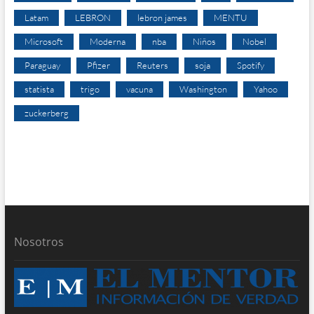
Latam
LEBRON
lebron james
MENTU
Microsoft
Moderna
nba
Niños
Nobel
Paraguay
Pfizer
Reuters
soja
Spotify
statista
trigo
vacuna
Washington
Yahoo
zuckerberg
Nosotros