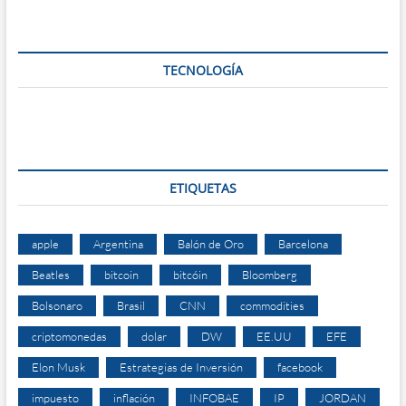
TECNOLOGÍA
ETIQUETAS
apple
Argentina
Balón de Oro
Barcelona
Beatles
bitcoin
bitcóin
Bloomberg
Bolsonaro
Brasil
CNN
commodities
criptomonedas
dolar
DW
EE.UU
EFE
Elon Musk
Estrategias de Inversión
facebook
impuesto
inflación
INFOBAE
IP
JORDAN