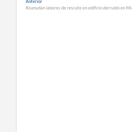
Navegación
Entrada
Anterior
anterior:
Reanudan labores de rescate en edificio derruido en M
de
entradas