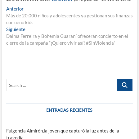
Navegación
Entrada
Anterior
anterior:
Más de 20.000 niños y adolescentes ya gestionan sus finanzas
de
con ueno kids
entradas
Entrada
Siguiente
siguiente:
Dalma Ferreira y Bohemia Guaraní ofrecerán concierto en el
cierre de la campaña “¡Quiero vivir así! #SinViolencia”
Search
…
ENTRADAS RECIENTES
Fulgencia Almirón,la joven que capturó la luz antes de la
tragedia