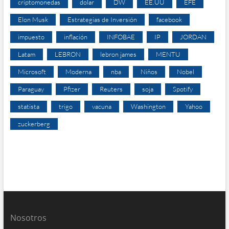
criptomonedas
dolar
DW
EE.UU
EFE
Elon Musk
Estrategias de Inversión
facebook
impuesto
inflación
INFOBAE
IP
JORDAN
Latam
LEBRON
lebron james
MENTU
Microsoft
Moderna
nba
Niños
Nobel
Paraguay
Pfizer
Reuters
soja
Spotify
statista
trigo
vacuna
Washington
Yahoo
zuckerberg
Nosotros