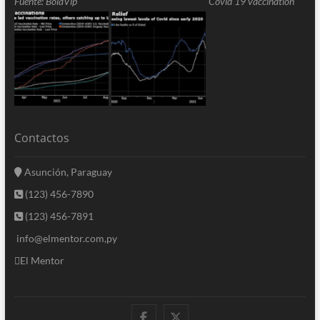
Fuente: BolaVip
Covid 19 vaccination
Contactos
Asunción, Paraguay
(123) 456-7890
(123) 456-7891
info@elmentor.com,py
El Mentor
facebook
twitter