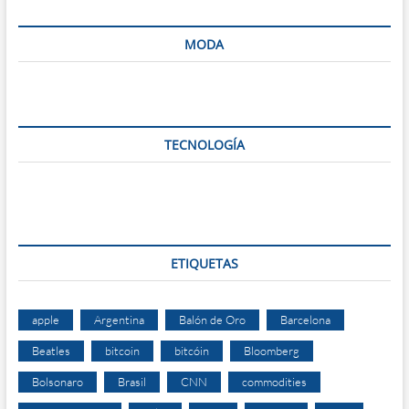
MODA
TECNOLOGÍA
ETIQUETAS
apple
Argentina
Balón de Oro
Barcelona
Beatles
bitcoin
bitcóin
Bloomberg
Bolsonaro
Brasil
CNN
commodities