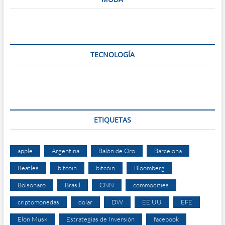
TECNOLOGÍA
ETIQUETAS
apple
Argentina
Balón de Oro
Barcelona
Beatles
bitcoin
bitcóin
Bloomberg
Bolsonaro
Brasil
CNN
commodities
criptomonedas
dolar
DW
EE.UU
EFE
Elon Musk
Estrategias de Inversión
facebook