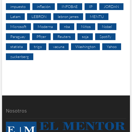
impuesto
inflación
INFOBAE
IP
JORDAN
Latam
LEBRON
lebron james
MENTU
Microsoft
Moderna
nba
Niños
Nobel
Paraguay
Pfizer
Reuters
soja
Spotify
statista
trigo
vacuna
Washington
Yahoo
zuckerberg
Nosotros