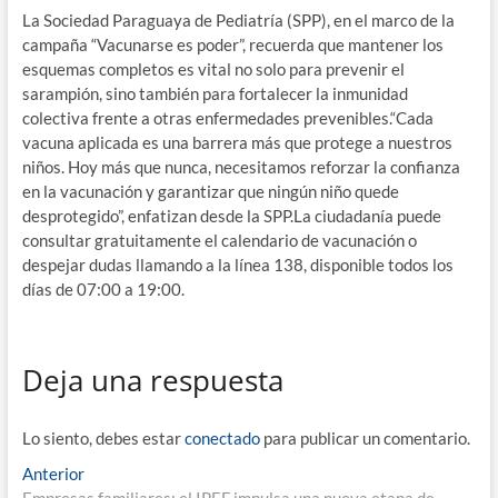
La Sociedad Paraguaya de Pediatría (SPP), en el marco de la
campaña “Vacunarse es poder”, recuerda que mantener los
esquemas completos es vital no solo para prevenir el
sarampión, sino también para fortalecer la inmunidad
colectiva frente a otras enfermedades prevenibles.“Cada
vacuna aplicada es una barrera más que protege a nuestros
niños. Hoy más que nunca, necesitamos reforzar la confianza
en la vacunación y garantizar que ningún niño quede
desprotegido”, enfatizan desde la SPP.La ciudadanía puede
consultar gratuitamente el calendario de vacunación o
despejar dudas llamando a la línea 138, disponible todos los
días de 07:00 a 19:00.
Deja una respuesta
Lo siento, debes estar
conectado
para publicar un comentario.
Navegación
Entrada
Anterior
anterior:
Empresas familiares: el IPEF impulsa una nueva etapa de