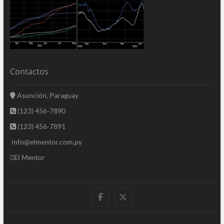
Contactos
Asunción, Paraguay
(123) 456-7890
(123) 456-7891
info@elmentor.com,py
El Mentor
facebook
twitter