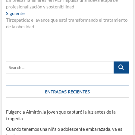
de
profesionalización y sostenibilidad
entradas
Entrada
Siguiente
siguiente:
Tirzepatida: el avance que está transformando el tratamiento
de la obesidad
Search
…
ENTRADAS RECIENTES
Fulgencia Almirón,la joven que capturó la luz antes de la
tragedia
Cuando tenemos una niña o adolescente embarazada, ya es