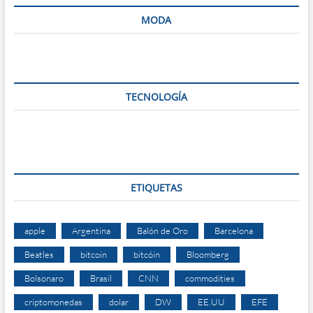
MODA
TECNOLOGÍA
ETIQUETAS
apple
Argentina
Balón de Oro
Barcelona
Beatles
bitcoin
bitcóin
Bloomberg
Bolsonaro
Brasil
CNN
commodities
criptomonedas
dolar
DW
EE.UU
EFE