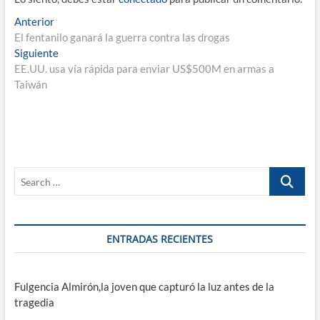
Navegación
Entrada
Anterior
anterior:
El fentanilo ganará la guerra contra las drogas
de
Entrada
Siguiente
entradas
siguiente:
EE.UU. usa vía rápida para enviar US$500M en armas a
Taiwán
Search
…
ENTRADAS RECIENTES
Fulgencia Almirón,la joven que capturó la luz antes de la
tragedia