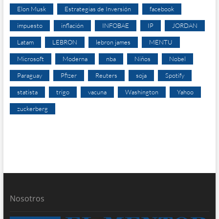
Elon Musk
Estrategias de Inversión
facebook
impuesto
inflación
INFOBAE
IP
JORDAN
Latam
LEBRON
lebron james
MENTU
Microsoft
Moderna
nba
Niños
Nobel
Paraguay
Pfizer
Reuters
soja
Spotify
statista
trigo
vacuna
Washington
Yahoo
zuckerberg
Nosotros