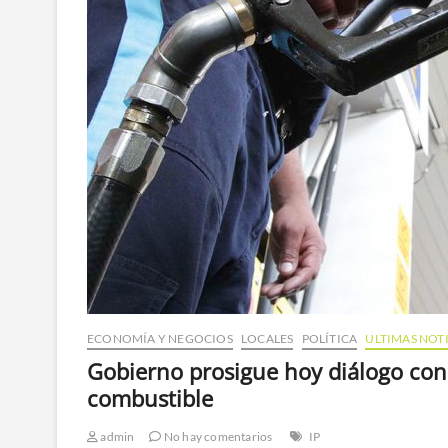
ECONOMÍA Y NEGOCIOS
LOCALES
POLÍTICA
ULTIMAS NOT
Gobierno prosigue hoy diálogo con 
combustible
admin
No hay comentarios
IP