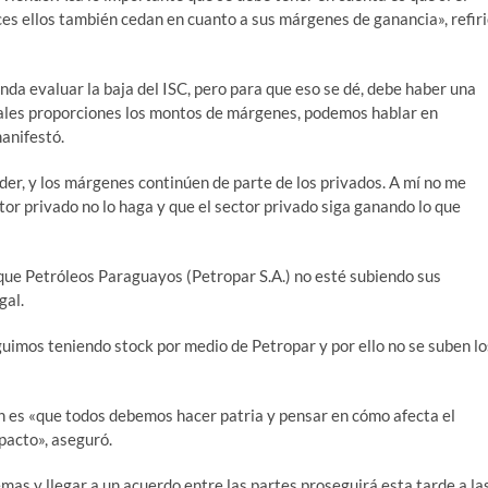
ces ellos también cedan en cuanto a sus márgenes de ganancia», refir
da evaluar la baja del ISC, pero para que eso se dé, debe haber una
guales proporciones los montos de márgenes, podemos hablar en
manifestó.
der, y los márgenes continúen de parte de los privados. A mí no me
tor privado no lo haga y que el sector privado siga ganando lo que
 que Petróleos Paraguayos (Petropar S.A.) no esté subiendo sus
gal.
guimos teniendo stock por medio de Petropar y por ello no se suben lo
ón es «que todos debemos hacer patria y pensar en cómo afecta el
pacto», aseguró.
mas y llegar a un acuerdo entre las partes proseguirá esta tarde a la