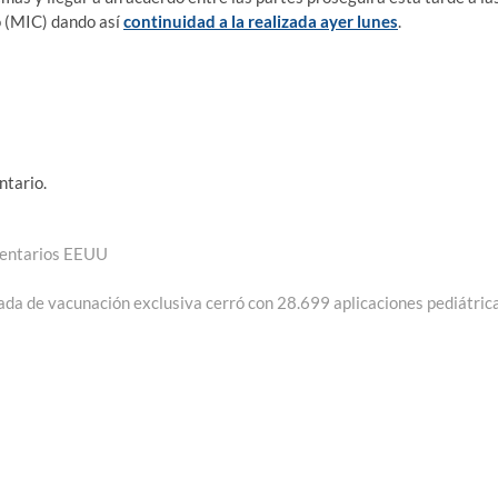
o (MIC) dando así
continuidad a la realizada ayer lunes
.
ntario.
ventarios EEUU
rada
iente:
da de vacunación exclusiva cerró con 28.699 aplicaciones pediátric