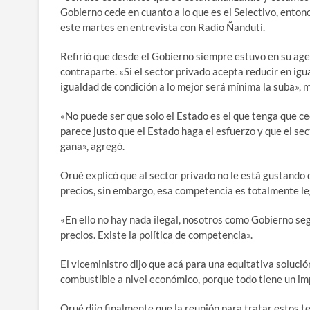
Gobierno cede en cuanto a lo que es el Selectivo, enton
este martes en entrevista con Radio Ñanduti.
Refirió que desde el Gobierno siempre estuvo en su agen
contraparte. «Si el sector privado acepta reducir en i
igualdad de condición a lo mejor será mínima la suba», 
«No puede ser que solo el Estado es el que tenga que ce
parece justo que el Estado haga el esfuerzo y que el sec
gana», agregó.
Orué explicó que al sector privado no le está gustando
precios, sin embargo, esa competencia es totalmente le
«En ello no hay nada ilegal, nosotros como Gobierno se
precios. Existe la política de competencia».
El viceministro dijo que acá para una equitativa soluci
combustible a nivel económico, porque todo tiene un im
Orué dijo finalmente que la reunión para tratar estos te