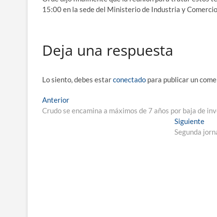
15:00 en la sede del Ministerio de Industria y Comerci
Deja una respuesta
Lo siento, debes estar
conectado
para publicar un come
Navegación
Entrada
Anterior
anterior:
Crudo se encamina a máximos de 7 años por baja de in
de
Ent
Siguiente
entradas
sigu
Segunda jorna