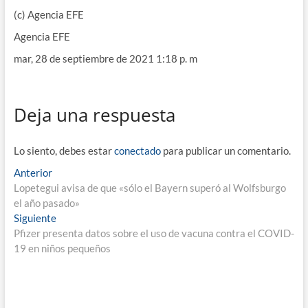
(c) Agencia EFE
Agencia EFE
mar, 28 de septiembre de 2021 1:18 p. m
Deja una respuesta
Lo siento, debes estar
conectado
para publicar un comentario.
Navegación
Entrada
Anterior
anterior:
Lopetegui avisa de que «sólo el Bayern superó al Wolfsburgo
de
el año pasado»
entradas
Entrada
Siguiente
siguiente:
Pfizer presenta datos sobre el uso de vacuna contra el COVID-
19 en niños pequeños