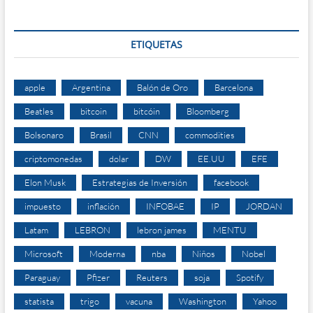
ETIQUETAS
apple
Argentina
Balón de Oro
Barcelona
Beatles
bitcoin
bitcóin
Bloomberg
Bolsonaro
Brasil
CNN
commodities
criptomonedas
dolar
DW
EE.UU
EFE
Elon Musk
Estrategias de Inversión
facebook
impuesto
inflación
INFOBAE
IP
JORDAN
Latam
LEBRON
lebron james
MENTU
Microsoft
Moderna
nba
Niños
Nobel
Paraguay
Pfizer
Reuters
soja
Spotify
statista
trigo
vacuna
Washington
Yahoo