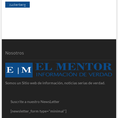
zuckerberg
Nosotros
Somos un Sitio web de información, noticias serias de verdad.
Suscrite a nuestro NewsLetter
[newsletter_form type="minimal"]