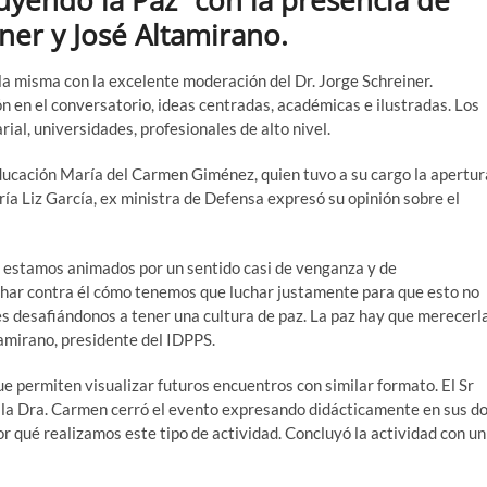
uyendo la Paz” con la presencia de
er y José Altamirano.
la misma con la excelente moderación del Dr. Jorge Schreiner.
n en el conversatorio, ideas centradas, académicas e ilustradas. Los
al, universidades, profesionales de alto nivel.
Educación María del Carmen Giménez, quien tuvo a su cargo la apertur
ía Liz García, ex ministra de Defensa expresó su opinión sobre el
 estamos animados por un sentido casi de venganza y de
har contra él cómo tenemos que luchar justamente para que esto no
s desafiándonos a tener una cultura de paz. La paz hay que merecerla
tamirano, presidente del IDPPS.
e permiten visualizar futuros encuentros con similar formato. El Sr
o la Dra. Carmen cerró el evento expresando didácticamente en sus d
 qué realizamos este tipo de actividad. Concluyó la actividad con un