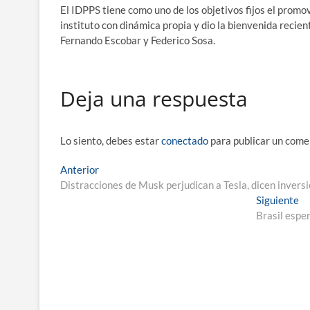
El IDPPS tiene como uno de los objetivos fijos el promov
instituto con dinámica propia y dio la bienvenida recie
Fernando Escobar y Federico Sosa.
Deja una respuesta
Lo siento, debes estar
conectado
para publicar un come
Navegación
Entrada
Anterior
anterior:
Distracciones de Musk perjudican a Tesla, dicen invers
de
En
Siguiente
entradas
si
Brasil espe