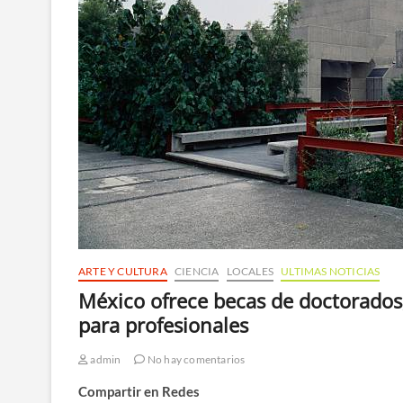
ARTE Y CULTURA
CIENCIA
LOCALES
ULTIMAS NOTICIAS
México ofrece becas de doctorados,
para profesionales
admin
No hay comentarios
Compartir en Redes