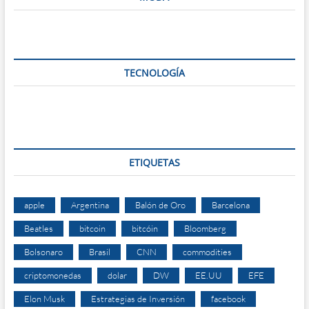
TECNOLOGÍA
ETIQUETAS
apple
Argentina
Balón de Oro
Barcelona
Beatles
bitcoin
bitcóin
Bloomberg
Bolsonaro
Brasil
CNN
commodities
criptomonedas
dolar
DW
EE.UU
EFE
Elon Musk
Estrategias de Inversión
facebook