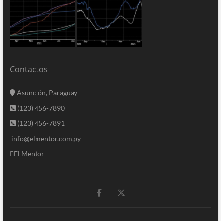
Contactos
Asunción, Paraguay
(123) 456-7890
(123) 456-7891
info@elmentor.com,py
El Mentor
facebook
twitter