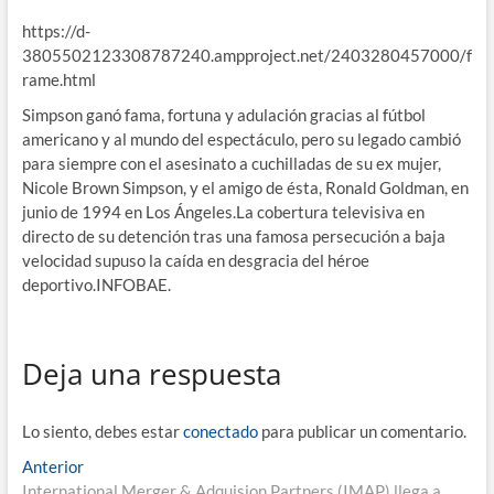
https://d-
3805502123308787240.ampproject.net/2403280457000/f
rame.html
Simpson ganó fama, fortuna y adulación gracias al fútbol
americano y al mundo del espectáculo, pero su legado cambió
para siempre con el asesinato a cuchilladas de su ex mujer,
Nicole Brown Simpson, y el amigo de ésta, Ronald Goldman, en
junio de 1994 en Los Ángeles.La cobertura televisiva en
directo de su detención tras una famosa persecución a baja
velocidad supuso la caída en desgracia del héroe
deportivo.INFOBAE.
Deja una respuesta
Lo siento, debes estar
conectado
para publicar un comentario.
Navegación
Entrada
Anterior
anterior:
International Merger & Adquision Partners (IMAP) llega a