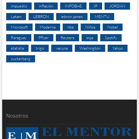
impuesto
inflación
INFOBAE
IP
JORDAN
Latam
LEBRON
lebron james
MENTU
Microsoft
Moderna
nba
Niños
Nobel
Paraguay
Pfizer
Reuters
soja
Spotify
statista
trigo
vacuna
Washington
Yahoo
zuckerberg
Nosotros