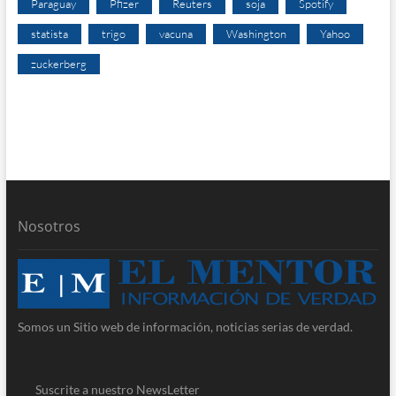
Paraguay
Pfizer
Reuters
soja
Spotify
statista
trigo
vacuna
Washington
Yahoo
zuckerberg
Nosotros
Somos un Sitio web de información, noticias serias de verdad.
Suscrite a nuestro NewsLetter