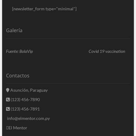
[newsletter_form type="minimal"]
Galería
Fuente: BolaVip
Covid 19 vaccination
Contactos
Asunción, Paraguay
(123) 456-7890
(123) 456-7891
info@elmentor.com,py
El Mentor