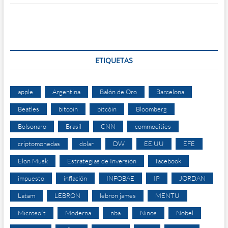
ETIQUETAS
apple
Argentina
Balón de Oro
Barcelona
Beatles
bitcoin
bitcóin
Bloomberg
Bolsonaro
Brasil
CNN
commodities
criptomonedas
dolar
DW
EE.UU
EFE
Elon Musk
Estrategias de Inversión
facebook
impuesto
inflación
INFOBAE
IP
JORDAN
Latam
LEBRON
lebron james
MENTU
Microsoft
Moderna
nba
Niños
Nobel