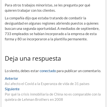
Para otros trabajos minoristas, se les pregunta por qué
quieren trabajar con los clientes.
La compañía dijo que estaba tratando de combatir la
desigualdad en algunas regiones abriendo puestos a quienes
buscan una segunda oportunidad. A mediados de septiembre,
733 empleados se habían incorporado a la empresa de esta
forma y 80 se incorporaron a la plantilla permanente.
Deja una respuesta
Lo siento, debes estar
conectado
para publicar un comentario.
Navegación
Entrada
Anterior
anterior:
Así afecto el Covid a la Esperanza de vida de 31 países
de
Entrada
Siguiente
entradas
siguiente:
Por qué la crisis inmobiliaria de China no es comparable con la
quiebra de Lehman Brothers en 2008