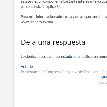
estate y es un componente bastante interesante ya que s
persona física”, explicó Rilea.
Para más información sobre esta y otras oportunidades 
www.rileagroup.com.
Deja una respuesta
Lo siento, debes estar
conectado
para publicar un come
Navegación
Entrada
Anterior
anterior:
Presentan el 4º Congreso Paraguayo de Trasplante: “un 
de
Sigu
entradas
Conv