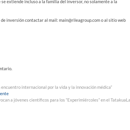
e extiende incluso a la familia del inversor, no solamente a la
de inversión contactar al mail: main@rileagroup.com o al sitio web
ntario.
encuentro internacional por la vida y la innovación médica”
Entrada
iente
siguiente:
ocan a jóvenes científicos para los “Experimiércoles” en el TatakuaL