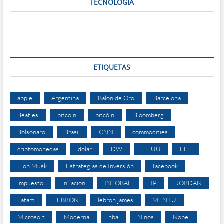
TECNOLOGÍA
ETIQUETAS
apple
Argentina
Balón de Oro
Barcelona
Beatles
bitcoin
bitcóin
Bloomberg
Bolsonaro
Brasil
CNN
commodities
criptomonedas
dolar
DW
EE.UU
EFE
Elon Musk
Estrategias de Inversión
facebook
impuesto
inflación
INFOBAE
IP
JORDAN
Latam
LEBRON
lebron james
MENTU
Microsoft
Moderna
nba
Niños
Nobel