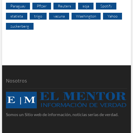
Paraguay
Pfizer
Reuters
soja
Spotify
statista
trigo
vacuna
Washington
Yahoo
zuckerberg
Nosotros
Somos un Sitio web de información, noticias serias de verdad.