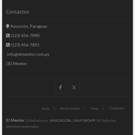
Contactos
Asunción, Paraguay
(123) 456-7890
(123) 456-7891
info@elmentor.com,py
El Mentor
facebook
twitter
Contactos
Inicio
Iniciar Sesión
Foros
El Mentor
| Diseñado por:
AXA DIGITAL
|
AXA GROUP
| © Todos los
derechos reservados