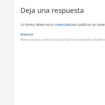
Deja una respuesta
Lo siento, debes estar
conectado
para publicar un come
Navegación
Entrada
Anterior
anterior:
Nuevo museo conecta esclavitud con economía modern
de
entradas