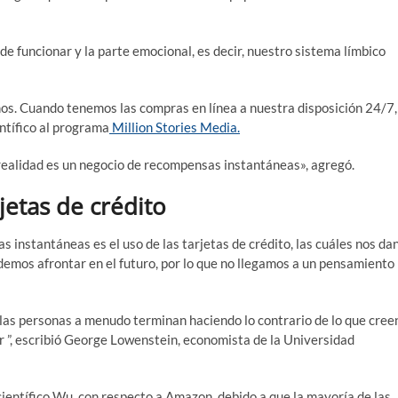
de funcionar y la parte emocional, es decir, nuestro sistema límbico
s. Cuando tenemos las compras en línea a nuestra disposición 24/7,
ntífico al programa
Million Stories Media.
realidad es un negocio de recompensas instantáneas», agregó.
jetas de crédito
instantáneas es el uso de las tarjetas de crédito, las cuáles nos da
demos afrontar en el futuro, por lo que no llegamos a un pensamiento
 las personas a menudo terminan haciendo lo contrario de lo que cree
r ”, escribió George Lowenstein, economista de la Universidad
ocientífico Wu, con respecto a Amazon, debido a que la mayoría de las