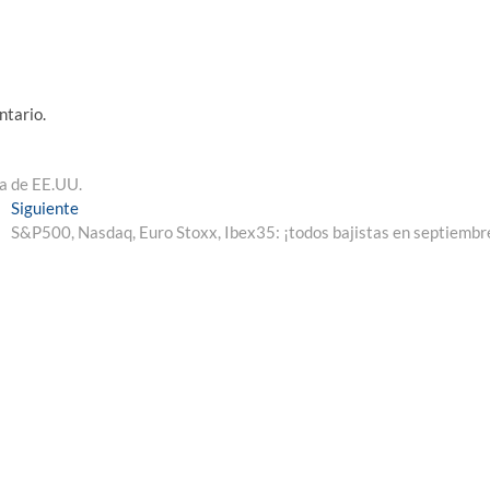
ntario.
a de EE.UU.
Entrada
Siguiente
siguiente:
S&P500, Nasdaq, Euro Stoxx, Ibex35: ¡todos bajistas en septiembr