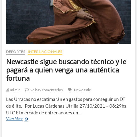
DEPORTES
INTERNACIONALES
Newcastle sigue buscando técnico y le
pagará a quien venga una auténtica
fortuna
admin
No hay comentarios
Newcastle
Las Urracas no escatimarán en gastos para conseguir un DT
de élite. Por Lucas Cárdenas Utrilla 27/10/2021 – 08:29hs
UTC El mercado de entrenadores en…
Newcastle
View More
sigue
buscando
técnico