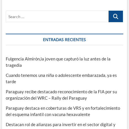
y
le
Search
pagará
a
…
quien
venga
una
ENTRADAS RECIENTES
auténtica
fortuna
Fulgencia Almirón,la joven que capturó la luz antes de la
tragedia
Cuando tenemos una niña o adolescente embarazada, ya es
tarde
Paraguay recibe destacado reconocimiento de la FIA por su
organización del WRC – Rally del Paraguay
Paraguay destaca en coberturas de VRS y en fortalecimiento
del esquema infantil con vacuna hexavalente
Destacan rol de alianzas para invertir en el sector digital y