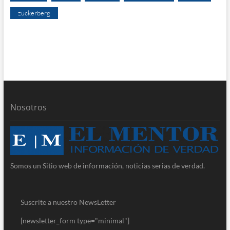
zuckerberg
Nosotros
Somos un Sitio web de información, noticias serias de verdad.
Suscrite a nuestro NewsLetter
[newsletter_form type="minimal"]