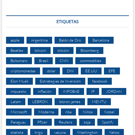
ETIQUETAS
apple
Argentina
Balón de Oro
Barcelona
Beatles
bitcoin
bitcóin
Bloomberg
Bolsonaro
Brasil
CNN
commodities
criptomonedas
dolar
DW
EE.UU
EFE
Elon Musk
Estrategias de Inversión
facebook
impuesto
inflación
INFOBAE
IP
JORDAN
Latam
LEBRON
lebron james
MENTU
Microsoft
Moderna
nba
Niños
Nobel
Paraguay
Pfizer
Reuters
soja
Spotify
statista
trigo
vacuna
Washington
Yahoo