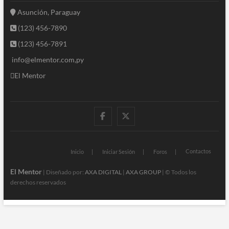
Asunción, Paraguay
(123) 456-7890
(123) 456-7891
info@elmentor.com,py
El Mentor
facebook
twitter
Contactos
Inicio
Iniciar Sesión
Foros
El Mentor
| Diseñado por:
AXA DIGITAL
|
AXA GROUP
| © Todos los
derechos reservados