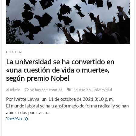
CIENCIA
La universidad se ha convertido en
«una cuestión de vida o muerte»,
según premio Nobel
admin
No hay comentarios
Educación
universidad
Por Ivette Leyva lun, 11 de octubre de 2021 3:10 p. m.
El mundo laboral se ha transformado de forma radical y se han
abierto las puertas a…
La
View More
universidad
se
ha