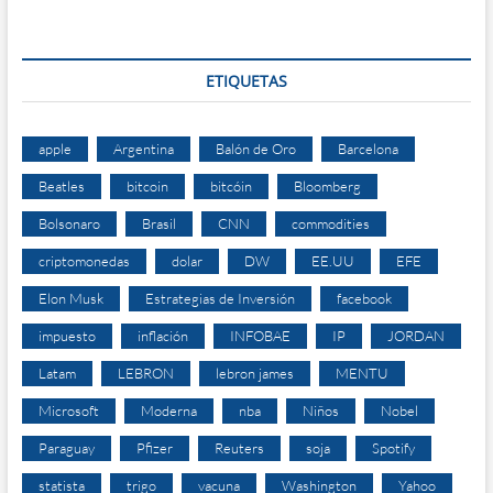
ETIQUETAS
apple
Argentina
Balón de Oro
Barcelona
Beatles
bitcoin
bitcóin
Bloomberg
Bolsonaro
Brasil
CNN
commodities
criptomonedas
dolar
DW
EE.UU
EFE
Elon Musk
Estrategias de Inversión
facebook
impuesto
inflación
INFOBAE
IP
JORDAN
Latam
LEBRON
lebron james
MENTU
Microsoft
Moderna
nba
Niños
Nobel
Paraguay
Pfizer
Reuters
soja
Spotify
statista
trigo
vacuna
Washington
Yahoo