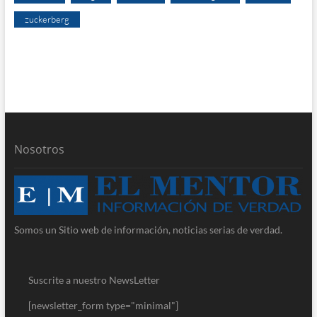
zuckerberg
Nosotros
Somos un Sitio web de información, noticias serias de verdad.
Suscrite a nuestro NewsLetter
[newsletter_form type="minimal"]