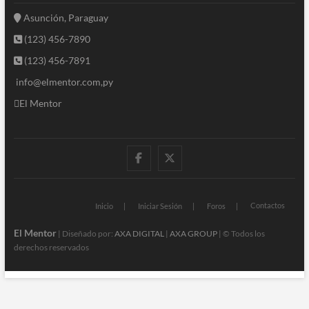
Asunción, Paraguay
(123) 456-7890
(123) 456-7891
info@elmentor.com,py
El Mentor
facebook
twitter
Contactos
Inicio
Iniciar Sesión
Foros
El Mentor
| Diseñado por:
AXA DIGITAL
|
AXA GROUP
| © Todos los
derechos reservados