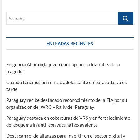
convertido
en
Search
«una
cuestión
…
de
vida
o
ENTRADAS RECIENTES
muerte»,
según
premio
Nobel
Fulgencia Almirón,la joven que capturó la luz antes de la
tragedia
Cuando tenemos una niña o adolescente embarazada, ya es
tarde
Paraguay recibe destacado reconocimiento de la FIA por su
organización del WRC – Rally del Paraguay
Paraguay destaca en coberturas de VRS y en fortalecimiento
del esquema infantil con vacuna hexavalente
Destacan rol de alianzas para invertir en el sector digital y