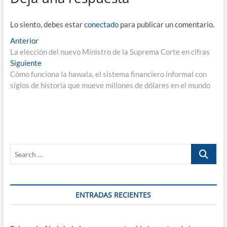
Lo siento, debes estar
conectado
para publicar un comentario.
Navegación
Entrada
Anterior
anterior:
La elección del nuevo Ministro de la Suprema Corte en cifras
de
Entrada
Siguiente
entradas
siguiente:
Cómo funciona la hawala, el sistema financiero informal con
siglos de historia que mueve millones de dólares en el mundo
Search
…
ENTRADAS RECIENTES