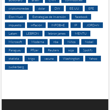
Bolsonaro
Brasil
CNN
commodities
criptomonedas
dolar
DW
EE.UU
EFE
Elon Musk
Estrategias de Inversión
facebook
impuesto
inflación
INFOBAE
IP
JORDAN
Latam
LEBRON
lebron james
MENTU
Microsoft
Moderna
nba
Niños
Nobel
Paraguay
Pfizer
Reuters
soja
Spotify
statista
trigo
vacuna
Washington
Yahoo
zuckerberg