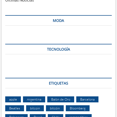
Ultimas Noticias
MODA
TECNOLOGÍA
ETIQUETAS
apple
Argentina
Balón de Oro
Barcelona
Beatles
bitcoin
bitcóin
Bloomberg