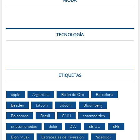
MODA
TECNOLOGÍA
ETIQUETAS
apple
Argentina
Balón de Oro
Barcelona
Beatles
bitcoin
bitcóin
Bloomberg
Bolsonaro
Brasil
CNN
commodities
criptomonedas
dolar
DW
EE.UU
EFE
Elon Musk
Estrategias de Inversión
facebook