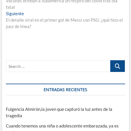
anterior:
Vacunas brindan a Sudamérica un respiro del covid tras ola
de
fatal
entradas
Entrada
Siguiente
siguiente:
El detalle viral en el primer gol de Messi con PSG: ¿qué hizo el
juez de línea?
Search
…
ENTRADAS RECIENTES
Fulgencia Almirón,la joven que capturó la luz antes de la
tragedia
Cuando tenemos una niña o adolescente embarazada, ya es