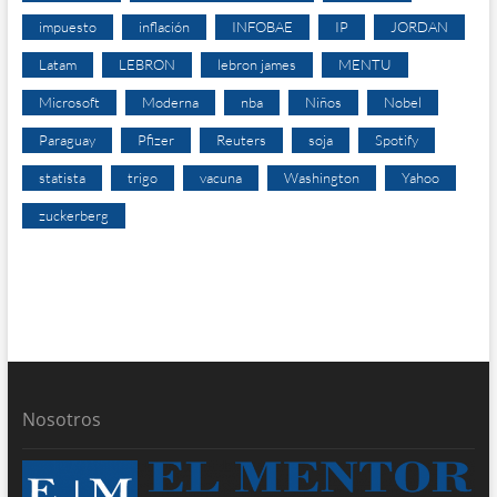
impuesto
inflación
INFOBAE
IP
JORDAN
Latam
LEBRON
lebron james
MENTU
Microsoft
Moderna
nba
Niños
Nobel
Paraguay
Pfizer
Reuters
soja
Spotify
statista
trigo
vacuna
Washington
Yahoo
zuckerberg
Nosotros