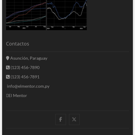
Contactos
Asunción, Paraguay
(123) 456-7890
(123) 456-7891
info@elmentor.com,py
El Mentor
facebook
twitter