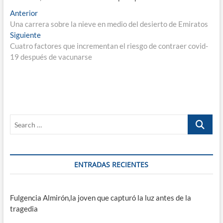
Navegación
Entrada
Anterior
anterior:
Una carrera sobre la nieve en medio del desierto de Emiratos
de
Entrada
Siguiente
entradas
siguiente:
Cuatro factores que incrementan el riesgo de contraer covid-
19 después de vacunarse
Search
…
ENTRADAS RECIENTES
Fulgencia Almirón,la joven que capturó la luz antes de la
tragedia