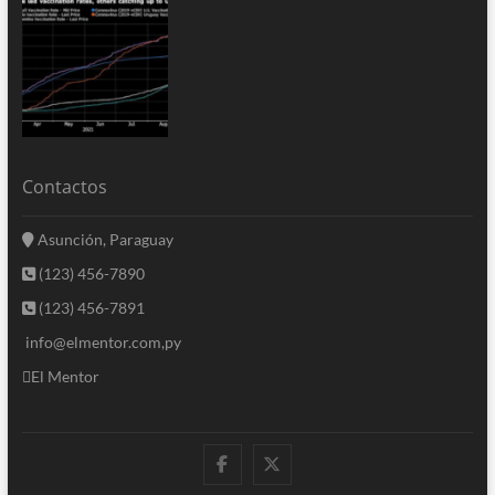
Contactos
Asunción, Paraguay
(123) 456-7890
(123) 456-7891
info@elmentor.com,py
El Mentor
facebook
twitter