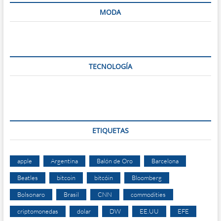
MODA
TECNOLOGÍA
ETIQUETAS
apple
Argentina
Balón de Oro
Barcelona
Beatles
bitcoin
bitcóin
Bloomberg
Bolsonaro
Brasil
CNN
commodities
criptomonedas
dolar
DW
EE.UU
EFE