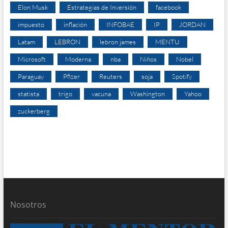
Elon Musk
Estrategias de Inversión
facebook
impuesto
inflación
INFOBAE
IP
JORDAN
Latam
LEBRON
lebron james
MENTU
Microsoft
Moderna
nba
Niños
Nobel
Paraguay
Pfizer
Reuters
soja
Spotify
statista
trigo
vacuna
Washington
Yahoo
zuckerberg
Nosotros