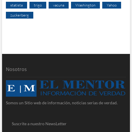
statista
trigo
vacuna
Washington
Yahoo
zuckerberg
Nosotros
Somos un Sitio web de información, noticias serias de verdad.
Suscrite a nuestro NewsLetter