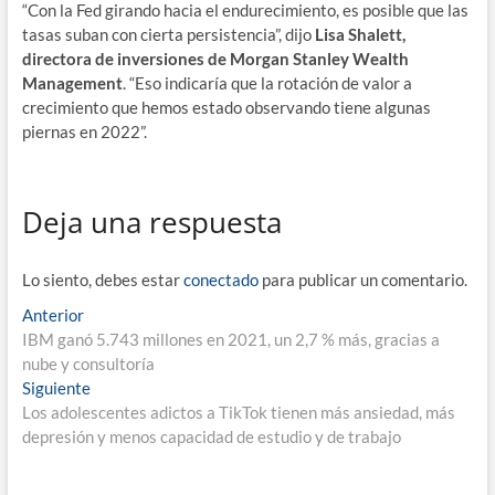
“Con la Fed girando hacia el endurecimiento, es posible que las
tasas suban con cierta persistencia”, dijo
Lisa Shalett,
directora de inversiones de Morgan Stanley Wealth
Management
. “Eso indicaría que la rotación de valor a
crecimiento que hemos estado observando tiene algunas
piernas en 2022”.
Deja una respuesta
Lo siento, debes estar
conectado
para publicar un comentario.
Navegación
Entrada
Anterior
anterior:
IBM ganó 5.743 millones en 2021, un 2,7 % más, gracias a
de
nube y consultoría
entradas
Entrada
Siguiente
siguiente:
Los adolescentes adictos a TikTok tienen más ansiedad, más
depresión y menos capacidad de estudio y de trabajo