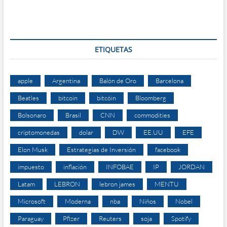
ETIQUETAS
apple
Argentina
Balón de Oro
Barcelona
Beatles
bitcoin
bitcóin
Bloomberg
Bolsonaro
Brasil
CNN
commodities
criptomonedas
dolar
DW
EE.UU
EFE
Elon Musk
Estrategias de Inversión
facebook
impuesto
inflación
INFOBAE
IP
JORDAN
Latam
LEBRON
lebron james
MENTU
Microsoft
Moderna
nba
Niños
Nobel
Paraguay
Pfizer
Reuters
soja
Spotify