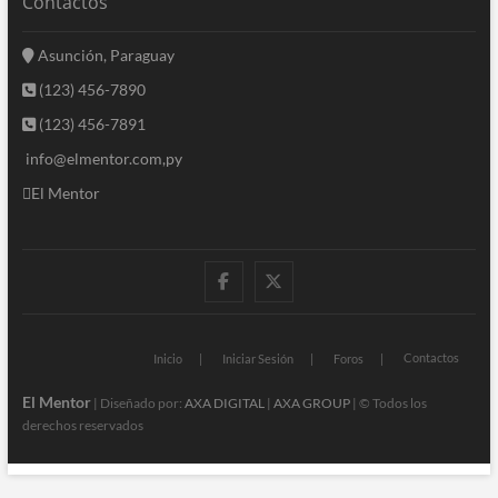
Contactos
Asunción, Paraguay
(123) 456-7890
(123) 456-7891
info@elmentor.com,py
El Mentor
facebook
twitter
Contactos
Inicio
Iniciar Sesión
Foros
El Mentor
| Diseñado por:
AXA DIGITAL
|
AXA GROUP
| © Todos los
derechos reservados